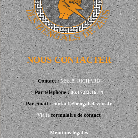
NOUS CONTACTER
Contact :
Mikaël RICHARD
Par téléphone :
06.17.82.16.14
Par email :
contact@bengalsdezeus.fr
Via le
formulaire de contact
Mentions légales